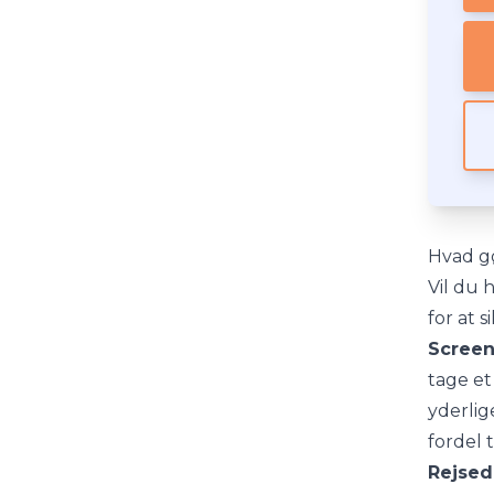
Hvad gør
Vil du 
for at 
Screen
tage et
yderlig
fordel 
Rejsed