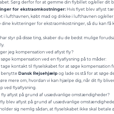
kabet. Sørg derfor for at gemme din flybillet og/eller dit b
ringer for ekstraomkostninger:
Hvis flyet blev aflyst t
t i lufthavnen, købt mad og drikke i lufthavnen og/eller
ine kvitteringer for ekstraomkostninger, så du kan få
har styr på disse ting, skaber du de bedst mulige forud
ly.
ger jeg kompensation ved aflyst fly?
søge kompensation ved en flyaflysning på to måder:
tage kontakt til flyselskabet for at søge kompensation f
 benytte
Dansk Rejsehjælp
og lade os stå for at søge 
høre mere om, hvordan vi kan hjælpe dig, når dit fly blive
p ved flyaflysning.
t fly aflyst på grund af usædvanlige omstændigheder?
t fly blev aflyst på grund af usædvanlige omstændigheder
holder sig nemlig sådan, at flyselskabet ikke skal betale 