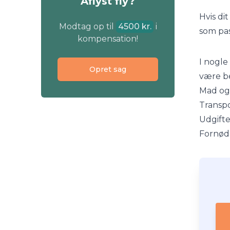
Aflyst fly?
Hvis di
Modtag op til
4500 kr.
i
som pas
kompensation!
I nogle
Opret sag
være be
Mad og
Transpo
Udgifte
Fornøde