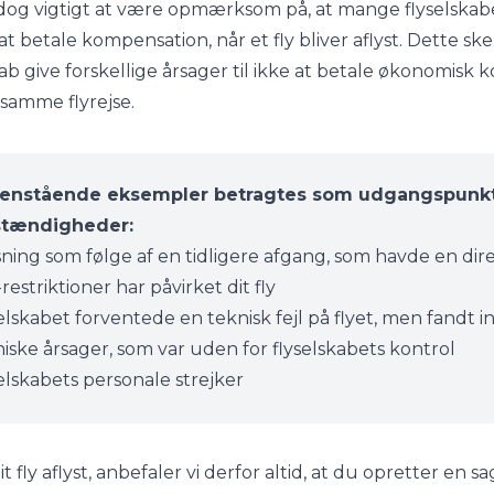
dog vigtigt at være opmærksom på, at mange flyselskab
t betale kompensation, når et fly bliver aflyst. Dette sk
kab give forskellige årsager til ikke at betale økonomisk 
samme flyrejse.
enstående eksempler betragtes som udgangspunkt
tændigheder:
sning som følge af en tidligere afgang, som havde en direk
restriktioner har påvirket dit fly
elskabet forventede en teknisk fejl på flyet, men fand
iske årsager, som var uden for flyselskabets kontrol
elskabets personale strejker
dit fly aflyst, anbefaler vi derfor altid, at du opretter e