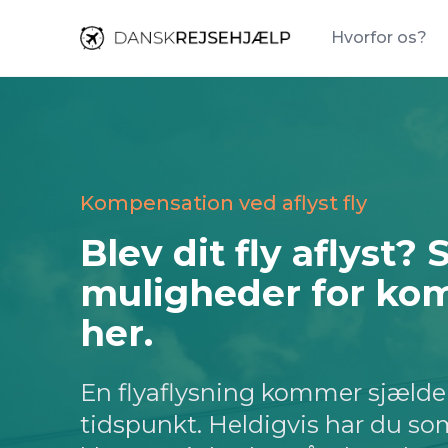
Dansk Rejsehjælp
Hvorfor os?
Kompensation ved aflyst fly
Blev dit fly aflyst? 
muligheder for ko
her.
En flyaflysning kommer sjælde
tidspunkt. Heldigvis har du so