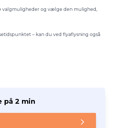
kellige valgmuligheder og vælge den mulighed,
ejsetidspunktet – kan du ved flyaflysning også
e på 2 min