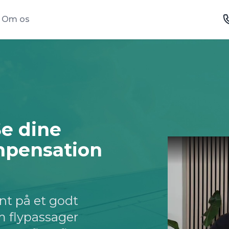
Om os
Se dine
mpensation
nt på et godt
m flypassager