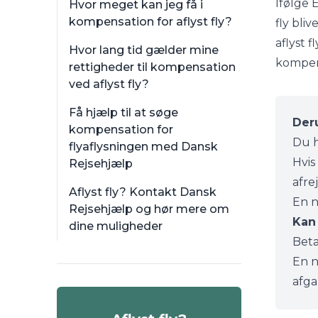
Ifølge
E
Hvor meget kan jeg få i
kompensation for aflyst fly?
fly bli
aflyst 
Hvor lang tid gælder mine
kompen
rettigheder til kompensation
ved aflyst fly?
Få hjælp til at søge
Der
kompensation for
Du h
flyaflysningen med Dansk
Hvis
Rejsehjælp
afre
Aflyst fly? Kontakt Dansk
En n
Rejsehjælp og hør mere om
Kan 
dine muligheder
Beta
En n
afga