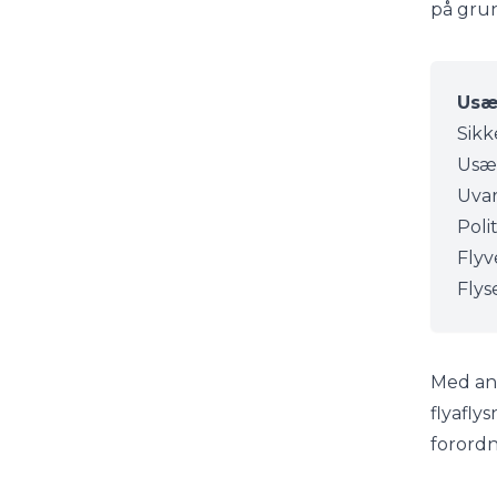
på gru
Usæ
Sik
Usæd
Uvar
Poli
Flyv
Flys
Med an
flyafly
forordn