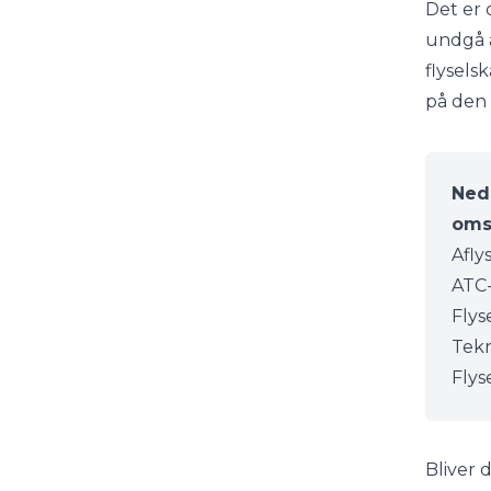
Det er 
undgå a
flysels
på den 
Ned
oms
Afly
ATC-
Flys
Tekn
Flys
Bliver 