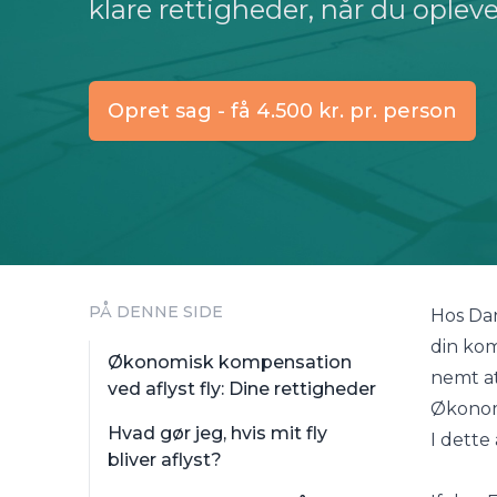
klare rettigheder, når du oplever 
Opret sag - få 4.500 kr. pr. person
PÅ DENNE SIDE
Hos Dan
din komp
Økonomisk kompensation
nemt at
ved aflyst fly: Dine rettigheder
Økonomi
Hvad gør jeg, hvis mit fly
I dette
bliver aflyst?