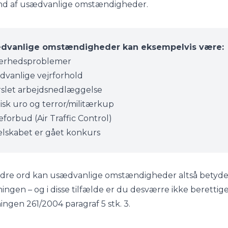
nd af usædvanlige omstændigheder.
dvanlige omstændigheder kan eksempelvis være:
kerhedsproblemer
vanlige vejrforhold
slet arbejdsnedlæggelse
tisk uro og terror/militærkup
eforbud (Air Traffic Control)
elskabet er gået konkurs
dre ord kan usædvanlige omstændigheder altså betyde,
sningen – og i disse tilfælde er du desværre ikke berettige
ingen 261/2004 paragraf 5 stk. 3.