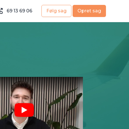
69 13 69 06
Følg sag
Opret sag