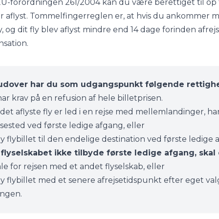
U-forordningen 261/2004
kan du være berettiget til op 
ver aflyst. Tommelfingerreglen er, at hvis du ankommer 
fly, og dit fly blev aflyst mindre end 14 dage forinden afre
sation.
udover har du som udgangspunkt følgende rettighede
ar krav på en refusion af hele billetprisen.
 det aflyste fly er led i en rejse med mellemlandinger, har
jsested ved første ledige afgang, eller
y flybillet til den endelige destination ved første ledige 
flyselskabet ikke tilbyde første ledige afgang, skal 
le for rejsen med et andet flyselskab, eller
y flybillet med et senere afrejsetidspunkt efter eget valg
ngen.