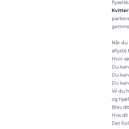
flysels
Kvitte
parkere
gemme d
Når du 
aflyste f
Hvor sø
Du kan 
Du kan 
Du kan
Vil du 
og hjæl
Blev di
Hvis di
Det for