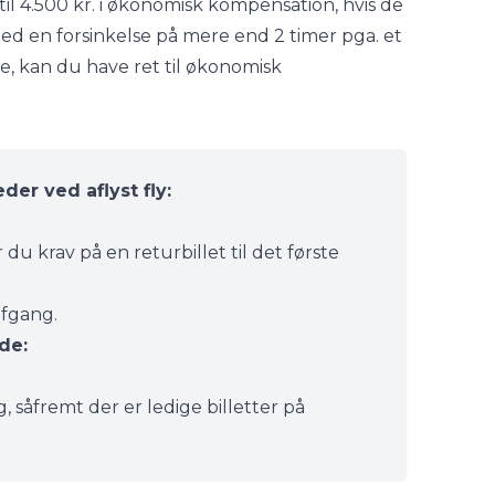
til 4.500 kr. i økonomisk kompensation, hvis de
med en forsinkelse på mere end 2 timer pga. et
jse, kan du have ret til økonomisk
r ved aflyst fly:
 du krav på en returbillet til det første
afgang.
de:
, såfremt der er ledige billetter på