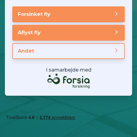
Forsinket fly
Aflyst fly
Andet
I samarbejde med